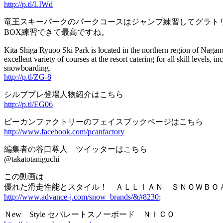
http://p.tl/LIWd
竜王スキーパークのパークコースはジャンプ練習してグラト
BOX練習できて最高ですね。
Kita Shiga Ryuoo Ski Park is located in the northern region of Nagan
excellent variety of courses at the resort catering for all skill levels
snowboarding.
http://p.tl/ZG-8
シルブプレ登場人物紹介はこちら
http://p.tl/EG06
ピーカンファクトリーのフェイスブックページはこちら
http://www.facebook.com/pcanfactory
編集者の谷口尊人 ツイッターはこちら
@takatotaniguchi
この動画は
優れた滑走性能とスタイル！ ＡＬＬＩＡＮ ＳＮＯＷＢＯ
http://www.advance-j.com/snow_brands/&#8230
;
Ｎew Style セパレートスノーボード ＮＩＣＯ