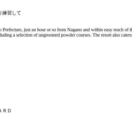
リ練習して
o Prefecture, just an hour or so from Nagano and within easy reach of
, including a selection of ungroomed powder courses. The resort also cater
ＡＲＤ