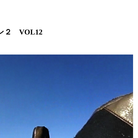
２ VOL12