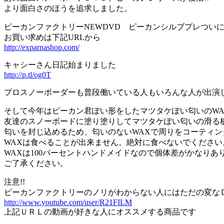
より面白さのほうを追求しました。
ピーカンファクトリーNEWDVD ピーカンシルブプレついに発
お買い求めは下記URLから
http://exparnashop.com/
キャシーさん日記始まりました
http://p.tl/og0T
プロスノーボーダーも普段働いている人もいろんな人が出演
そして今年はピーカン君ぽい形をしたマツタケぽい匂いのW
友達のスノーボードに塗り塗りしてマツタケぽい匂いの滑る板
匂いを封じ込めるため、匂いのないWAXで周りをコーティン
WAXは食べることが出来ません。絶対に食べないでください
WAXは100パーセントハンドメイドなので個体差がかなりあ
ご了承ください。
注意!!
ピーカンファクトリーのノリがわからない人にはただの変な
http://www.youtube.com/user/R21FILM
上記ＵＲＬの動画が好きな人にオススメする商品です