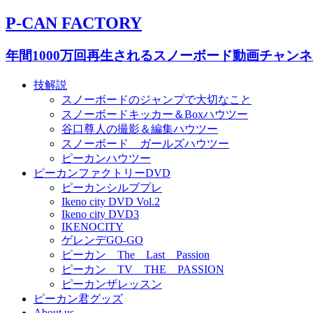
P-CAN FACTORY
年間1000万回再生されるスノーボード動画チャン
技解説
スノーボードのジャンプで大切なこと
スノーボードキッカー＆Boxハウツー
谷口尊人の撮影＆編集ハウツー
スノーボード ガールズハウツー
ピーカンハウツー
ピーカンファクトリーDVD
ピーカンシルブプレ
Ikeno city DVD Vol.2
Ikeno city DVD3
IKENOCITY
ゲレンデGO-GO
ピーカン The Last Passion
ピーカン TV THE PASSION
ピーカンザレッスン
ピーカン君グッズ
About us