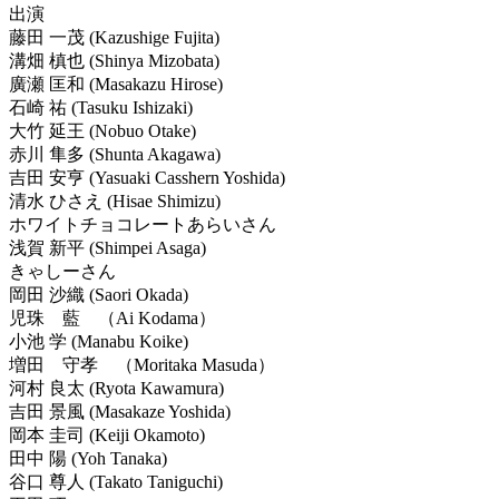
出演
藤田 一茂 (Kazushige Fujita)
溝畑 槙也 (Shinya Mizobata)
廣瀬 匡和 (Masakazu Hirose)
石崎 祐 (Tasuku Ishizaki)
大竹 延王 (Nobuo Otake)
赤川 隼多 (Shunta Akagawa)
吉田 安亨 (Yasuaki Casshern Yoshida)
清水 ひさえ (Hisae Shimizu)
ホワイトチョコレートあらいさん
浅賀 新平 (Shimpei Asaga)
きゃしーさん
岡田 沙織 (Saori Okada)
児珠 藍 （Ai Kodama）
小池 学 (Manabu Koike)
増田 守孝 （Moritaka Masuda）
河村 良太 (Ryota Kawamura)
吉田 景風 (Masakaze Yoshida)
岡本 圭司 (Keiji Okamoto)
田中 陽 (Yoh Tanaka)
谷口 尊人 (Takato Taniguchi)