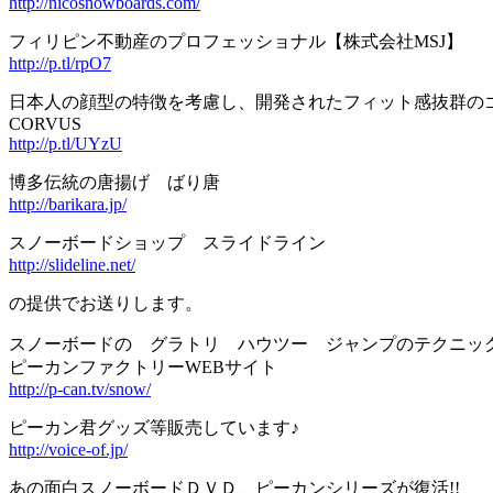
http://nicosnowboards.com/
フィリピン不動産のプロフェッショナル【株式会社MSJ】
http://p.tl/rpO7
日本人の顔型の特徴を考慮し、開発されたフィット感抜群の
CORVUS
http://p.tl/UYzU
博多伝統の唐揚げ ばり唐
http://barikara.jp/
スノーボードショップ スライドライン
http://slideline.net/
の提供でお送りします。
スノーボードの グラトリ ハウツー ジャンプのテクニッ
ピーカンファクトリーWEBサイト
http://p-can.tv/snow/
ピーカン君グッズ等販売しています♪
http://voice-of.jp/
あの面白スノーボードＤＶＤ、ピーカンシリーズが復活!!