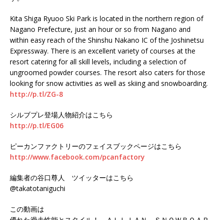
Kita Shiga Ryuoo Ski Park is located in the northern region of
Nagano Prefecture, just an hour or so from Nagano and
within easy reach of the Shinshu Nakano IC of the Joshinetsu
Expressway. There is an excellent variety of courses at the
resort catering for all skill levels, including a selection of
ungroomed powder courses. The resort also caters for those
looking for snow activities as well as skiing and snowboarding.
http://p.tl/ZG-8
シルブプレ登場人物紹介はこちら
http://p.tl/EG06
ピーカンファクトリーのフェイスブックページはこちら
http://www.facebook.com/pcanfactory
編集者の谷口尊人 ツイッターはこちら
@takatotaniguchi
この動画は
優れた滑走性能とスタイル！ ＡＬＬＩＡＮ ＳＮＯＷＢＯＡＲ