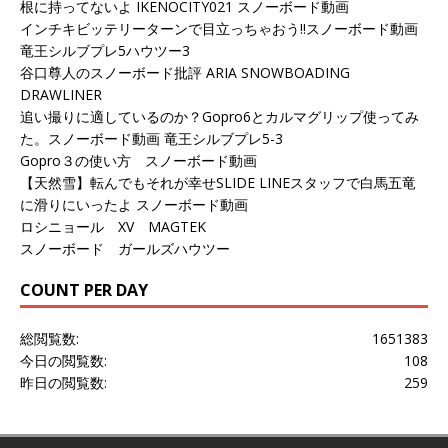
根に持ってないよ IKENOCITY021 スノーボード動画
インチキビッテリーターンで目立っちゃおう!!スノーボード動画
竜王シルブプレ5ハウツー3
谷口尊人のスノーボード批評 ARIA SNOWBOADING
DRAWLINER
追い撮りに適しているのか？Gopro6とカルマグリップ使ってみ
た。スノーボード動画 竜王シルブプレ5-3
Gopro３の使い方 スノーボード動画
【天然雪】転んでもそれが幸せSLIDE LINEスタッフで白馬五竜
に滑りにいったよ スノーボード動画
ロシニョール XV MAGTEK
スノーボード ガールズハウツー
COUNT PER DAY
総閲覧数:
1651383
今日の閲覧数:
108
昨日の閲覧数:
259