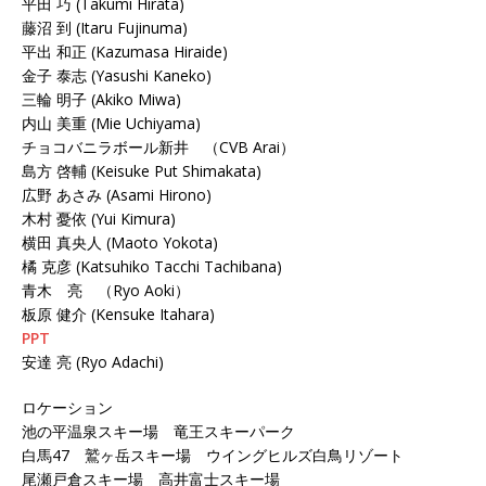
平田 巧 (Takumi Hirata)
藤沼 到 (Itaru Fujinuma)
平出 和正 (Kazumasa Hiraide)
金子 泰志 (Yasushi Kaneko)
三輪 明子 (Akiko Miwa)
内山 美重 (Mie Uchiyama)
チョコバニラボール新井 （CVB Arai）
島方 啓輔 (Keisuke Put Shimakata)
広野 あさみ (Asami Hirono)
木村 憂依 (Yui Kimura)
横田 真央人 (Maoto Yokota)
橘 克彦 (Katsuhiko Tacchi Tachibana)
青木 亮 （Ryo Aoki）
板原 健介 (Kensuke Itahara)
PPT
安達 亮 (Ryo Adachi)
ロケーション
池の平温泉スキー場 竜王スキーパーク
白馬47 鷲ヶ岳スキー場 ウイングヒルズ白鳥リゾート
尾瀬戸倉スキー場 高井富士スキー場