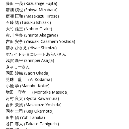
藤田 一茂 (Kazushige Fujita)
溝畑 槙也 (Shinya Mizobata)
廣瀬 匡和 (Masakazu Hirose)
石崎 祐 (Tasuku Ishizaki)
大竹 延王 (Nobuo Otake)
赤川 隼多 (Shunta Akagawa)
吉田 安亨 (Yasuaki Casshern Yoshida)
清水 ひさえ (Hisae Shimizu)
ホワイトチョコレートあらいさん
浅賀 新平 (Shimpei Asaga)
きゃしーさん
岡田 沙織 (Saori Okada)
児珠 藍 （Ai Kodama）
小池 学 (Manabu Koike)
増田 守孝 （Moritaka Masuda）
河村 良太 (Ryota Kawamura)
吉田 景風 (Masakaze Yoshida)
岡本 圭司 (Keiji Okamoto)
田中 陽 (Yoh Tanaka)
谷口 尊人 (Takato Taniguchi)