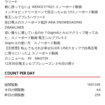
ウツー4
根に持ってないよ IKENOCITY021 スノーボード動画
インチキビッテリーターンで目立っちゃおう!!スノーボード動画
竜王シルブプレ5ハウツー3
谷口尊人のスノーボード批評 ARIA SNOWBOADING
DRAWLINER
追い撮りに適しているのか？Gopro6とカルマグリップ使ってみ
た。スノーボード動画 竜王シルブプレ5-3
Gopro３の使い方 スノーボード動画
【天然雪】転んでもそれが幸せSLIDE LINEスタッフで白馬五竜
に滑りにいったよ スノーボード動画
ロシニョール XV MAGTEK
12月30日竜王シルブプレシーズン３今日の滑り
COUNT PER DAY
総閲覧数:
1651339
今日の閲覧数:
64
昨日の閲覧数:
259