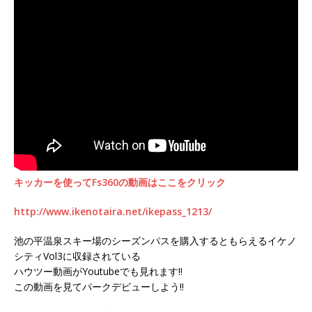
キッカーを使ってFs360の動画はここをクリック
http://www.ikenotaira.net/ikepass_1213/
池の平温泉スキー場のシーズンパスを購入するともらえるイケノ
シティVol3に収録されている
ハウツー動画がYoutubeでも見れます!!
この動画を見てパークデビューしよう!!