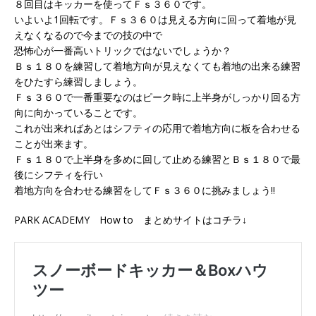
８回目はキッカーを使ってＦｓ３６０です。
いよいよ1回転です。Ｆｓ３６０は見える方向に回って着地が見
えなくなるので今までの技の中で
恐怖心が一番高いトリックではないでしょうか？
Ｂｓ１８０を練習して着地方向が見えなくても着地の出来る練習
をひたすら練習しましょう。
Ｆｓ３６０で一番重要なのはピーク時に上半身がしっかり回る方
向に向かっていることです。
これが出来ればあとはシフティの応用で着地方向に板を合わせる
ことが出来ます。
Ｆｓ１８０で上半身を多めに回して止める練習とＢｓ１８０で最
後にシフティを行い
着地方向を合わせる練習をしてＦｓ３６０に挑みましょう!!
PARK ACADEMY How to まとめサイトはコチラ↓