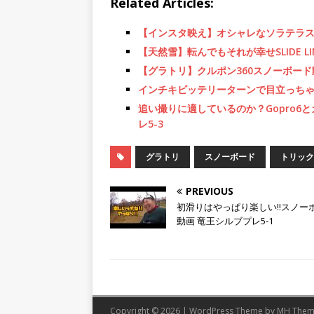
Related Articles:
【インスタ映え】オシャレなソラテラスカ
【天然雪】転んでもそれが幸せSLIDE 
【グラトリ】クルポン360スノーボード
インチキビッテリーターンで目立っちゃお
追い撮りに適しているのか？Gopro6
レ5-3
グラトリ
スノーボード
トリック
PREVIOUS
初滑りはやっぱり楽しい!!スノー
動画 竜王シルブプレ5‐1
Copyright © 2026 | WordPress Theme by
MH Them