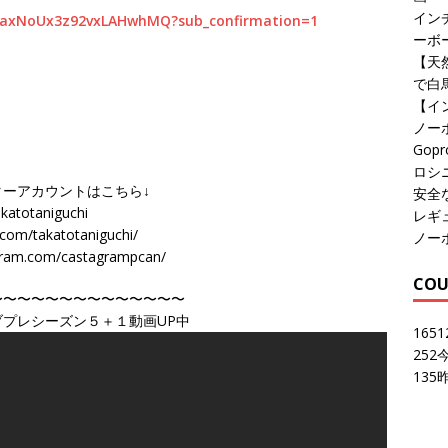
イン
eaxNoUx3z92vxLAHwhMQ?sub_confirmation=1
ーボ
【天然
で白
【イ
ノー
Go
ロシニ
ーアカウントはこちら↓
安全
totaniguchi
レギ
/takatotaniguchi/
ノー
.com/castagrampcan/
COU
〜〜〜〜〜〜〜〜〜〜〜〜〜〜
プレシーズン５＋１動画UP中
1651
252
135