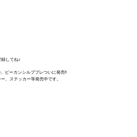
登録してね♪
D。ピーカンシルブプレついに発売!!
カー、ステッカー等発売中です。