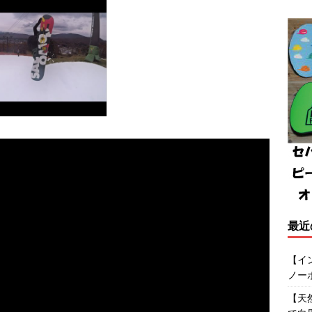
最近
【イ
ノー
【天然