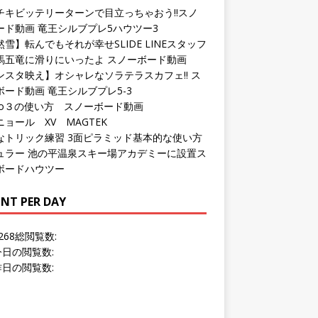
チキビッテリーターンで目立っちゃおう!!スノ
ード動画 竜王シルブプレ5ハウツー3
雪】転んでもそれが幸せSLIDE LINEスタッフ
馬五竜に滑りにいったよ スノーボード動画
ンスタ映え】オシャレなソラテラスカフェ!! ス
ボード動画 竜王シルブプレ5-3
pro３の使い方 スノーボード動画
ョール XV MAGTEK
なトリック練習 3面ピラミッド基本的な使い方
ュラー 池の平温泉スキー場アカデミーに設置ス
ボードハウツー
NT PER DAY
268
総閲覧数:
今日の閲覧数:
昨日の閲覧数: