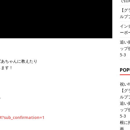
で白
【グ
ルブ
イン
ーボ
追い
ップ
5-3
ばあちゃんに教えたり
します！
POP
祝い!
【グ
ルブ
す
追い
ップ
5-3
M?sub_confirmation=1
根に持
画