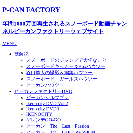
P-CAN FACTORY
年間1000万回再生されるスノーボード動画チャン
ネルピーカンファクトリーウェブサイト
MENU
技解説
スノーボードのジャンプで大切なこと
スノーボードキッカー＆Boxハウツー
谷口尊人の撮影＆編集ハウツー
スノーボード ガールズハウツー
ピーカンハウツー
ピーカンファクトリーDVD
ピーカンシルブプレ
Ikeno city DVD Vol.2
Ikeno city DVD3
IKENOCITY
ゲレンデGO-GO
ピーカン The Last Passion
ピーカン TV THE PASSION