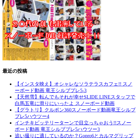
最近の投稿
【インスタ映え】オシャレなソラテラスカフェ!! スノ
ーボード動画 竜王シルブプレ5-3
【天然雪】転んでもそれが幸せSLIDE LINEスタッフで
白馬五竜に滑りにいったよ スノーボード動画
【グラトリ】クルポン360スノーボード動画竜王シルブ
プレ5ハウツー4
インチキビッテリーターンで目立っちゃおう!!スノー
ボード動画 竜王シルブプレ5ハウツー3
追い撮りに適しているのか？Gopro6とカルマグリップ