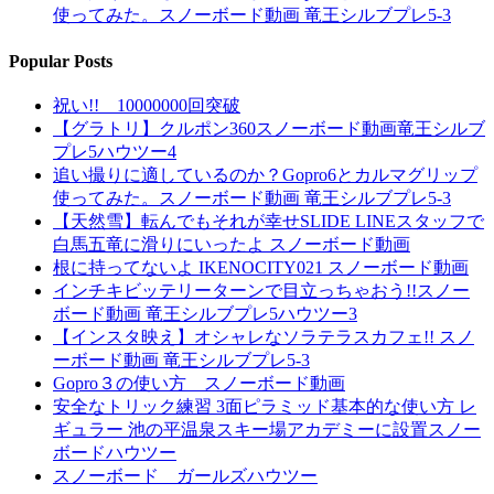
使ってみた。スノーボード動画 竜王シルブプレ5-3
Popular Posts
祝い!! 10000000回突破
【グラトリ】クルポン360スノーボード動画竜王シルブ
プレ5ハウツー4
追い撮りに適しているのか？Gopro6とカルマグリップ
使ってみた。スノーボード動画 竜王シルブプレ5-3
【天然雪】転んでもそれが幸せSLIDE LINEスタッフで
白馬五竜に滑りにいったよ スノーボード動画
根に持ってないよ IKENOCITY021 スノーボード動画
インチキビッテリーターンで目立っちゃおう!!スノー
ボード動画 竜王シルブプレ5ハウツー3
【インスタ映え】オシャレなソラテラスカフェ!! スノ
ーボード動画 竜王シルブプレ5-3
Gopro３の使い方 スノーボード動画
安全なトリック練習 3面ピラミッド基本的な使い方 レ
ギュラー 池の平温泉スキー場アカデミーに設置スノー
ボードハウツー
スノーボード ガールズハウツー