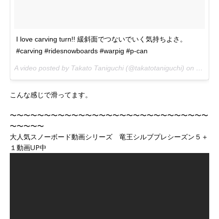
I love carving turn!! 緩斜面でつないでいく気持ちよさ。
#carving #ridesnowboards #warpig #p-can
A video posted by Takato Taniguchi (@takatotaniguchi) on
Jan 8,
こんな感じで滑ってます。
〜〜〜〜〜〜〜〜〜〜〜〜〜〜〜〜〜〜〜〜〜〜〜〜〜〜〜〜〜
〜〜〜〜〜
大人気スノーボード動画シリーズ 竜王シルブプレシーズン５＋
１動画UP中