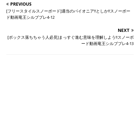
PREVIOUS
[フリースタイルスノーボード]適当のパイオニア!!としか!!スノーボー
ド動画竜王シルブプレ4-12
NEXT
[ボックス落ちちゃう人必見]まっすぐ進む意味を理解しよう!!スノーボ
ード動画竜王シルブプレ4-13